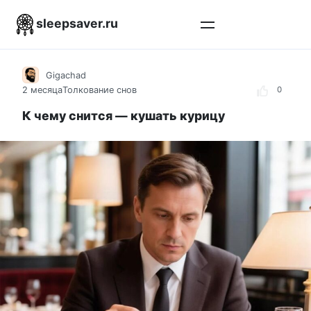
Перейти
sleepsaver.ru
к
контенту
Gigachad
2 месяца
Толкование снов
0
К чему снится — кушать курицу