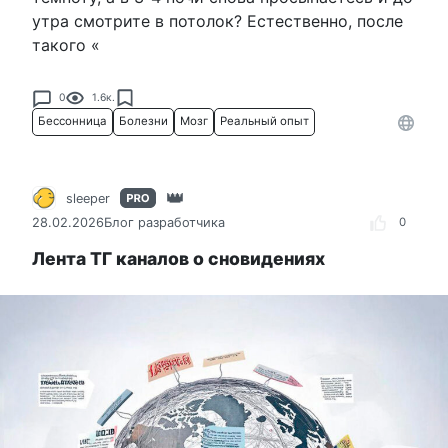
утра смотрите в потолок? Естественно, после
такого «
0
1.6к.
Бессонница
Болезни
Мозг
Реальный опыт
sleeper
28.02.2026
Блог разработчика
0
Лента ТГ каналов о сновидениях