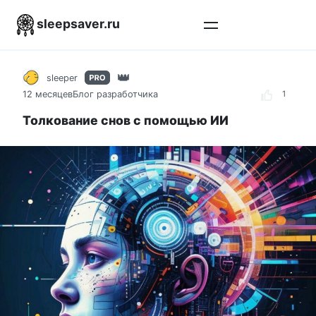
Перейти
sleepsaver.ru
к
контенту
sleeper
12 месяцев
Блог разработчика
1
Толкование снов с помощью ИИ