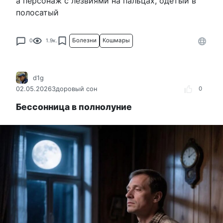
а персонаж с лезвиями на пальцах, одетый в
полосатый
Болезни
Кошмары
0
1.9к.
d1g
02.05.2026
Здоровый сон
0
Бессонница в полнолуние