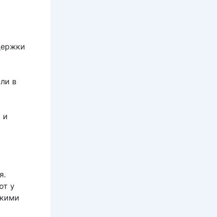
держки
ли в
 и
я.
ют у
зкими
ы