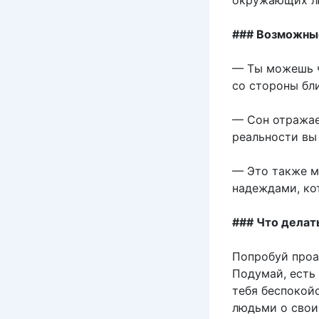
окружающих л
### Возможные
— Ты можешь ч
со стороны бл
— Сон отражае
реальности вы
— Это также м
надеждами, ко
### Что делат
Попробуй проа
Подумай, есть
тебя беспокойс
людьми о свои