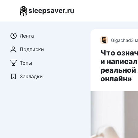
Перейти
sleepsaver.ru
к
контенту
Лента
Gigachad
3 
Подписки
Что означ
и написал
Топы
реальной 
Закладки
онлайн»