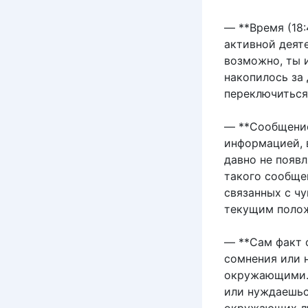
— **Время (18:
активной деяте
возможно, ты 
накопилось за 
переключиться
— **Сообщение
информацией, 
давно не появл
такого сообще
связанных с ч
текущим полож
— **Сам факт 
сомнения или 
окружающими. 
или нуждаешьс