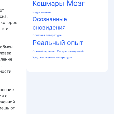
Мозг
Кошмары
от
Недосыпание
сна,
Осознанные
 которое
сновидения
ть и
Полезная литература
Реальный опыт
 обмен
Сонный паралич
Хакеры сновидений
ловек
Художественная литература
вление
,
нности
тренние
ия с
еченной
аешь от