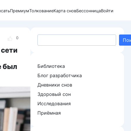
исать
Премиум
Толкование
Карта снов
Бессонница
Войти
Поиск
0
По
 сети
е был
Библиотека
Блог разработчика
Дневники снов
Здоровый сон
Исследования
Приёмная