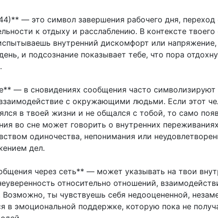
44)** — это символ завершения рабочего дня, переход 
льности к отдыху и расслаблению. В контексте твоего 
испытываешь внутренний дискомфорт или напряжение,
день, и подсознание показывает тебе, что пора отдохну
.
** — в сновидениях сообщения часто символизируют
взаимодействие с окружающими людьми. Если этот че
ялся в твоей жизни и не общался с тобой, то само поя
ния во сне может говорить о внутренних переживаниях
увством одиночества, непонимания или неудовлетворе
ением дел.
общения через сеть** — может указывать на твои вну
неуверенность относительно отношений, взаимодейств
Возможно, ты чувствуешь себя недооцененной, незам
я в эмоциональной поддержке, которую пока не получ