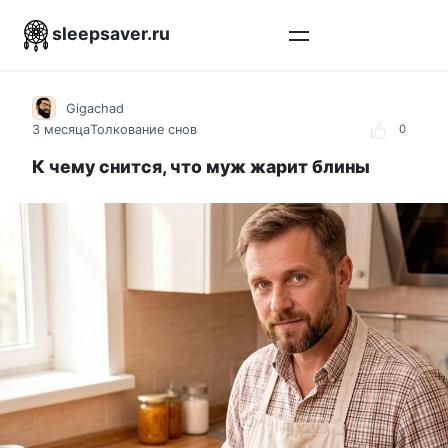
Перейти
sleepsaver.ru
к
контенту
Gigachad
3 месяца
Толкование снов
0
К чему снится, что муж жарит блины