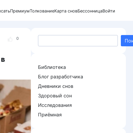
исать
Премиум
Толкование
Карта снов
Бессонница
Войти
Поиск
0
По
 в
Библиотека
Блог разработчика
Дневники снов
Здоровый сон
Исследования
Приёмная