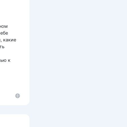
нном
тебе
, какие
ть
щью к