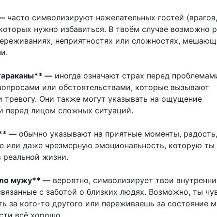
—
часто символизируют нежелательных гостей (врагов
 которых нужно избавиться. В твоём случае возможно р
переживаниях, неприятностях или сложностях, мешающ
и.
тараканы** —
иногда означают страх перед проблемам
опросами или обстоятельствами, которые вызывают
и тревогу. Они также могут указывать на ощущение
 перед лицом сложных ситуаций.
** —
обычно указывают на приятные моменты, радость
е или даже чрезмерную эмоциональность, которую ты
 реальной жизни.
ало мужу** —
вероятно, символизирует твои внутренни
связанные с заботой о близких людях. Возможно, ты чу
ть за кого-то другого или переживаешь за состояние м
сти всё хорошо.