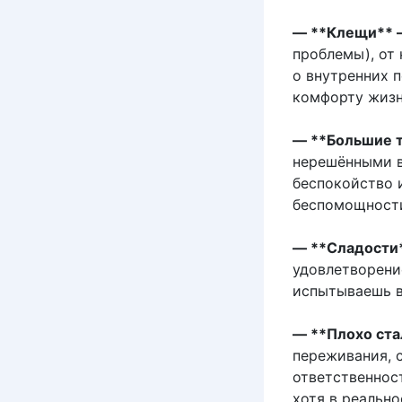
— **Клещи** 
проблемы), от
о внутренних 
комфорту жизн
— **Большие 
нерешёнными в
беспокойство 
беспомощности
— **Сладости
удовлетворени
испытываешь в
— **Плохо ст
переживания, 
ответственнос
хотя в реально