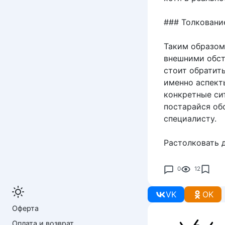
### Толковани
Таким образом
внешними обст
стоит обратить
именно аспект
конкретные си
постарайся об
специалисту.
Растолковать 
0
12
VK
OK
Оферта
Оплата и возврат