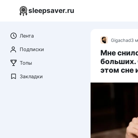
Перейти
sleepsaver.ru
к
контенту
Лента
Gigachad
3 
Подписки
Мне снило
больших. 
Топы
этом сне 
Закладки