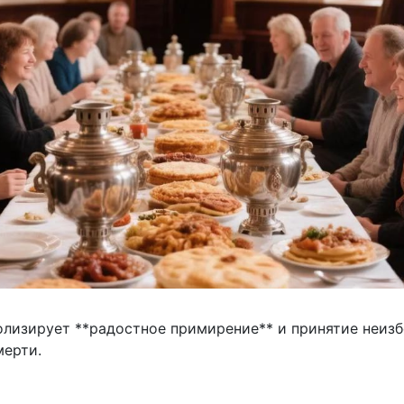
олизирует **радостное примирение** и принятие неиз
мерти.