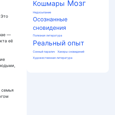
Мозг
Кошмары
Недосыпание
 Это
Осознанные
сновидения
чае —
Полезная литература
кта её
Реальный опыт
Сонный паралич
Хакеры сновидений
Художественная литература
кие
людьми,
о семья
огом