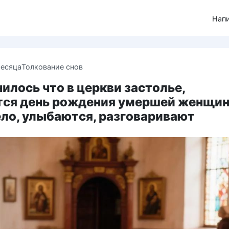
Нап
месяца
Толкование снов
илось что в церкви застолье,
тся день рождения умершей женщин
ело, улыбаются, разговаривают