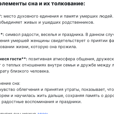
лементы сна и их толкование:
:
место духовного единения и памяти умерших людей.
объединяет живых и ушедших родственников.
*:
символ радости, веселья и праздника. В данном слу
ения умершей женщины свидетельствует о приятии фа
новании жизни, которую она прожила.
еся гости**:
позитивная атмосфера общения, дружес
т о теплых отношениях внутри семьи и дружбе между 
рату близкого человека.
чение сна:
увство облегчения и принятия утраты, показывает, чт
горем и научилась жить дальше, сохраняя память о дор
з радостные воспоминания и праздники.
другие сны можно
здесь
.