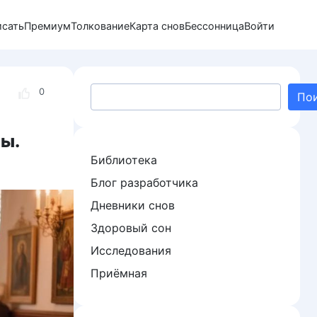
исать
Премиум
Толкование
Карта снов
Бессонница
Войти
Поиск
0
По
ы.
Библиотека
Блог разработчика
Дневники снов
Здоровый сон
Исследования
Приёмная