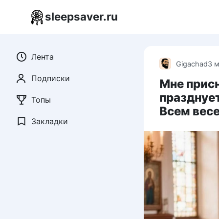
Перейти
sleepsaver.ru
к
контенту
Лента
Gigachad
3 
Подписки
Мне присн
празднуе
Топы
Всем вес
Закладки