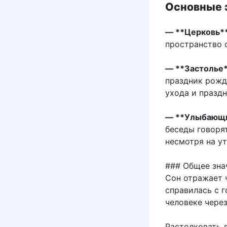
Основные э
— **Церковь**
пространство 
— **Застолье*
праздник рожд
ухода и празд
— **Улыбающи
беседы говоря
несмотря на ут
### Общее зна
Сон отражает ч
справилась с 
человеке чере
Растолковать 