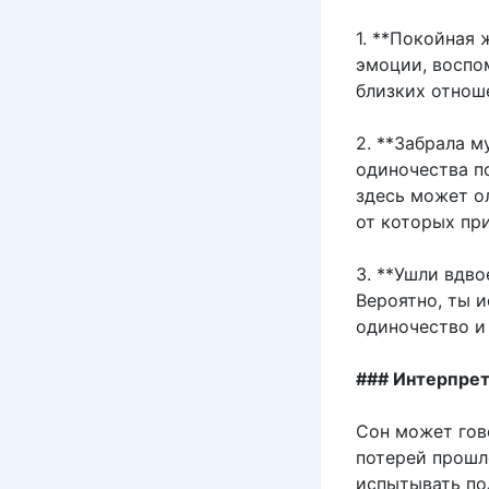
1. **Покойная 
эмоции, воспо
близких отнош
2. **Забрала 
одиночества по
здесь может о
от которых пр
3. **Ушли вдв
Вероятно, ты 
одиночество и
### Интерпре
Сон может гов
потерей прошл
испытывать по