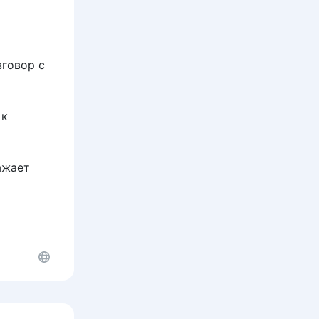
зговор с
 к
ажает