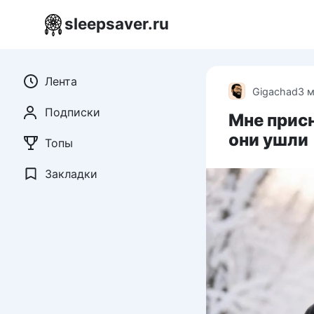
Перейти
sleepsaver.ru
к
контенту
Лента
Gigachad
3 
Подписки
Мне присн
они ушли
Топы
Закладки