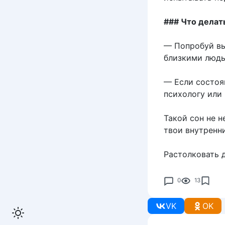
### Что делат
— Попробуй вы
близкими людь
— Если состоя
психологу или 
Такой сон не 
твои внутренн
Растолковать 
0
13
VK
OK