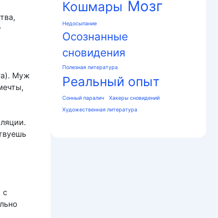
Мозг
Кошмары
тва,
Недосыпание
у
Осознанные
сновидения
Полезная литература
га). Муж
Реальный опыт
мечты,
Сонный паралич
Хакеры сновидений
Художественная литература
ляции.
ствуешь
 с
ально