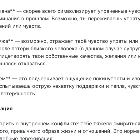
жена** — скорее всего символизирует утраченные чувс
минания о прошлом. Возможно, ты переживаешь утрат
ений или чувств.
мужа** — возможно, отражает твоё чувство утраты или
сле потери близкого человека (в данном случае супру
лицетворять твои собственные качества, желания или 
ишлось отказаться.
оем** — это подчеркивает ощущение покинутости и изо
испытываешь острую нехватку поддержки и тепла, чув
 потерянность.
тация
орить о внутреннем конфликте: тебе тяжело смириться
ого, привычного образа жизни и отношений. Это норм
добные переживания.