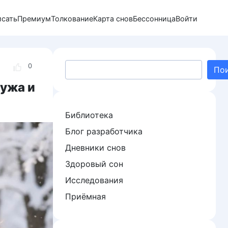
исать
Премиум
Толкование
Карта снов
Бессонница
Войти
Поиск
0
По
мужа и
Библиотека
Блог разработчика
Дневники снов
Здоровый сон
Исследования
Приёмная