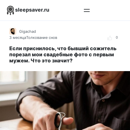
Перейти
sleepsaver.ru
к
контенту
Gigachad
3 месяца
Толкование снов
0
Если приснилось, что бывший сожитель
порезал мои свадебные фото с первым
мужем. Что это значит?