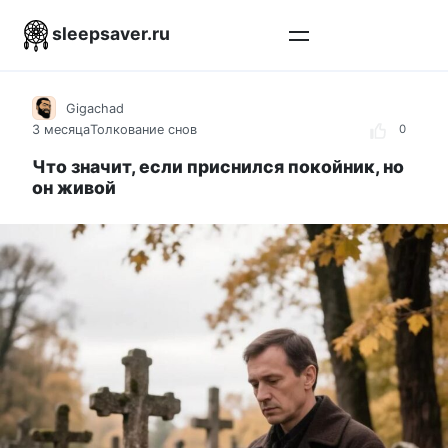
Перейти
sleepsaver.ru
к
контенту
Gigachad
3 месяца
Толкование снов
0
Что значит, если приснился покойник, но
он живой