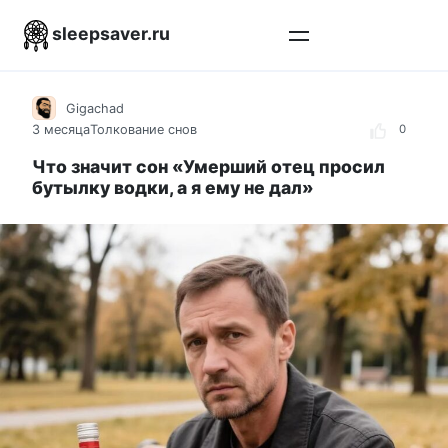
Перейти
sleepsaver.ru
к
контенту
Gigachad
3 месяца
Толкование снов
0
Что значит сон «Умерший отец просил
бутылку водки, а я ему не дал»