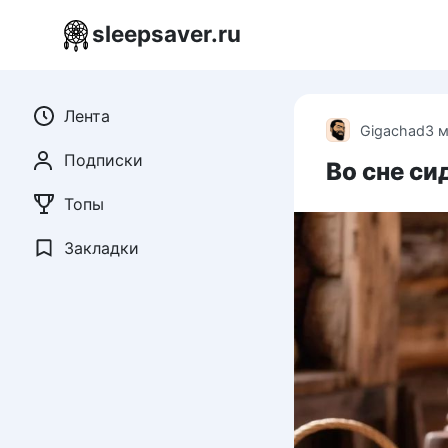
Перейти
sleepsaver.ru
к
контенту
Лента
Gigachad
3 
Подписки
Во сне си
Топы
Закладки