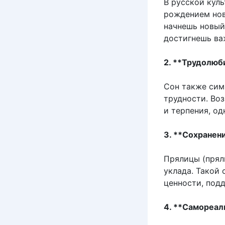
В русской кул
рождением нов
начнешь новый
достигнешь ва
2. **Трудолюб
Сон также сим
трудности. Во
и терпения, од
3. **Сохранен
Прялицы (прял
уклада. Такой
ценности, под
4. **Самореал