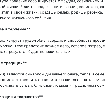
ьтуре прядение ассоциируется с трудом, созиданием и
ой жизни. Если ты прядешь нити, значит, возможно, с
 этап в своей жизни: создашь семью, родишь ребенка,
жного жизненного события.
ие и терпение**
волизирует трудолюбие, усердие и способность преод
зможно, тебе предстоит важное дело, которое потребуе
нако результат будет положительным.
ие традиций**
ки) являются символом домашнего очага, тепла и семе
 сон может говорить о твоем желании сохранить семей
держивать связь с близкими людьми и традициями сем
изация и творчество**