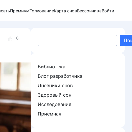
исать
Премиум
Толкование
Карта снов
Бессонница
Войти
Поиск
0
По
Библиотека
Блог разработчика
Дневники снов
Здоровый сон
Исследования
Приёмная