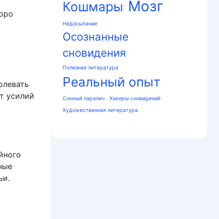
Мозг
Кошмары
коро
Недосыпание
Осознанные
сновидения
Полезная литература
Реальный опыт
олевать
т усилий
Сонный паралич
Хакеры сновидений
Художественная литература
йного
ные
ьи.