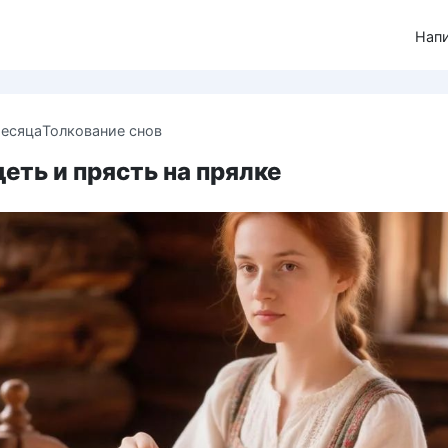
Нап
месяца
Толкование снов
деть и прясть на прялке