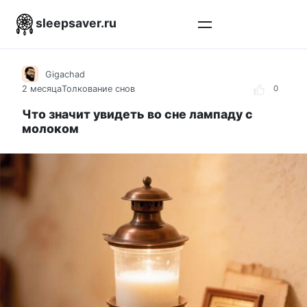
Перейти
sleepsaver.ru
к
контенту
Gigachad
2 месяца
Толкование снов
0
Что значит увидеть во сне лампаду с
молоком