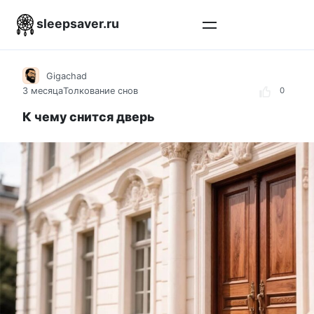
Перейти
sleepsaver.ru
к
контенту
Gigachad
3 месяца
Толкование снов
0
К чему снится дверь