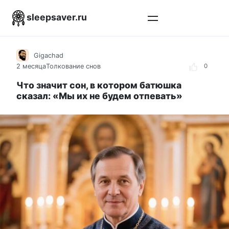
Перейти
sleepsaver.ru
к
контенту
Gigachad
2 месяца
Толкование снов
0
Что значит сон, в котором батюшка
сказал: «Мы их не будем отпевать»