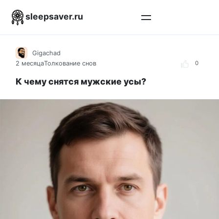
Перейти
sleepsaver.ru
к
контенту
Gigachad
2 месяца
Толкование снов
0
К чему снятся мужские усы?