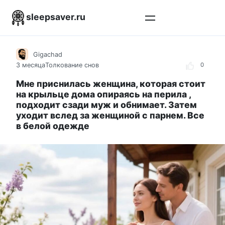
Перейти
sleepsaver.ru
к
контенту
Gigachad
3 месяца
Толкование снов
0
Мне приснилась женщина, которая стоит
на крыльце дома опираясь на перила ,
подходит сзади муж и обнимает. Затем
уходит вслед за женщиной с парнем. Все
в белой одежде