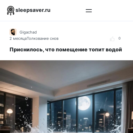
Перейти
sleepsaver.ru
к
контенту
Gigachad
2 месяца
Толкование снов
0
Приснилось, что помещение топит водой