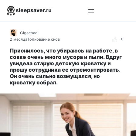
Перейти
sleepsaver.ru
к
контенту
Gigachad
2 месяца
Толкование снов
0
Приснилось, что убираюсь на работе, в
совке очень много мусора и пыли. Вдруг
увидела старую детскую кроватку и
прошу сотрудника ее отремонтировать.
Он очень сильно возмущался, но
кроватку собрал.