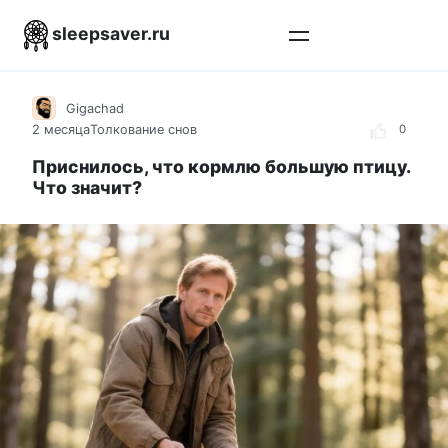
Перейти
sleepsaver.ru
к
контенту
Gigachad
2 месяца
Толкование снов
0
Приснилось, что кормлю большую птицу.
Что значит?