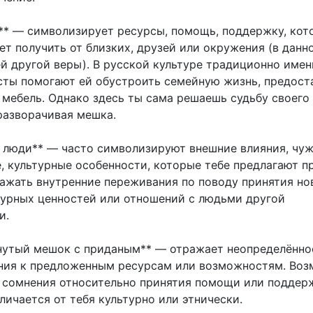
е** — символизирует ресурсы, помощь, поддержку, кот
ет получить от близких, друзей или окружения (в данн
ей другой веры). В русской культуре традиционно имен
сты помогают ей обустроить семейную жизнь, предост
 мебель. Однако здесь ты сама решаешь судьбу своего
 разворачивая мешка.
е люди** — часто символизируют внешние влияния, чуж
, культурные особенности, которые тебе предлагают пр
ажать внутренние переживания по поводу принятия но
ьтурных ценностей или отношений с людьми другой
и.
рнутый мешок с приданым** — отражает неопределённо
ния к предложенным ресурсам или возможностям. Воз
 сомнения относительно принятия помощи или поддер
тличается от тебя культурно или этнически.