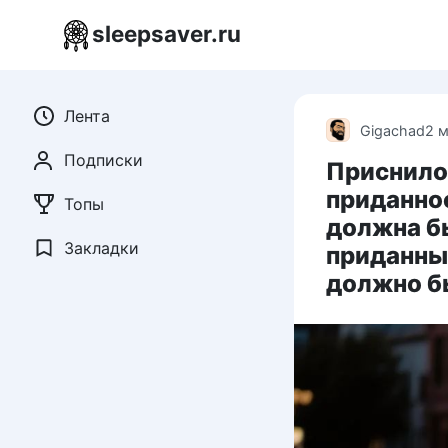
Перейти
sleepsaver.ru
к
контенту
Лента
Gigachad
2 
Подписки
Приснилос
приданное
Топы
должна б
Закладки
приданным
должно б