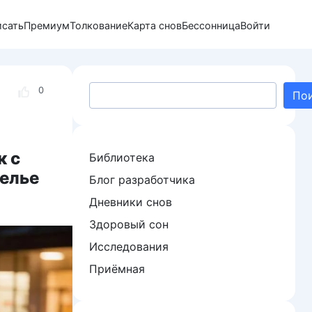
исать
Премиум
Толкование
Карта снов
Бессонница
Войти
Поиск
0
По
к с
Библиотека
белье
Блог разработчика
Дневники снов
Здоровый сон
Исследования
Приёмная