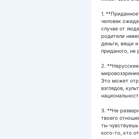
1. **Приданно
человек ожида
случае от люд
родители неве
деньги, вещи и
приданого, не
2. **Нерусски
мировоззрение
Это может отр
взглядов, кул
национальност
3. **Не разве
твоего отноше
ты чувствуешь
кого-то, кто о