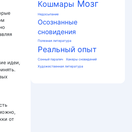
Мозг
Кошмары
орые
Недосыпание
ом
Осознанные
но
сновидения
авляя
Полезная литература
Реальный опыт
Сонный паралич
Хакеры сновидений
ие идеи,
Художественная литература
инять.
вых
сть
можно,
жки от