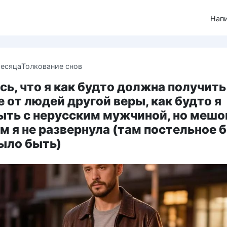
Нап
месяца
Толкование снов
ь, что я как будто должна получить
 от людей другой веры, как будто я
ыть с нерусским мужчиной, но мешо
 я не развернула (там постельное 
ыло быть)