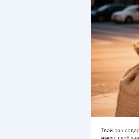
Твой сон соде
имеет своё зна