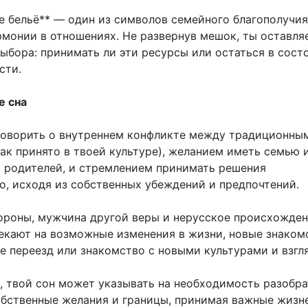
е бельё** — один из символов семейного благополучия
рмонии в отношениях. Не развернув мешок, ты оставля
ыбора: принимать ли эти ресурсы или остаться в сост
сти.
е сна
оворить о внутреннем конфликте между традиционны
ак принято в твоей культуре), желанием иметь семью 
 родителей, и стремлением принимать решения
о, исходя из собственных убеждений и предпочтений.
ороны, мужчина другой веры и нерусское происхожде
екают на возможные изменения в жизни, новые знаком
е переезд или знакомство с новыми культурами и взгл
, твой сон может указывать на необходимость разобра
собственные желания и границы, принимая важные жизн