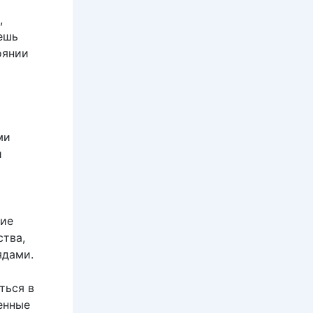
,
ешь
оянии
ми
и
ние
ства,
ядами.
ться в
енные