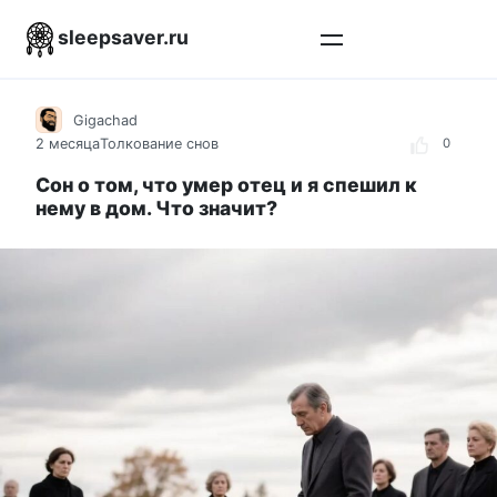
Перейти
sleepsaver.ru
к
контенту
Gigachad
2 месяца
Толкование снов
0
Сон о том, что умер отец и я спешил к
нему в дом. Что значит?