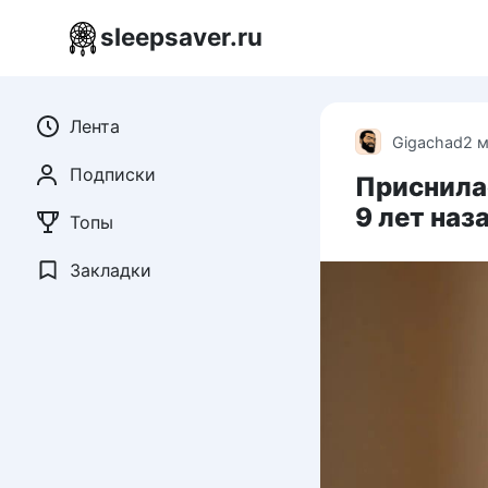
Перейти
sleepsaver.ru
к
контенту
Лента
Gigachad
2 
Подписки
Приснила
9 лет наз
Топы
Закладки