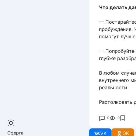
Что делать д
— Постарайтес
пробуждения. 
помогут лучше 
— Попробуйте 
глубже разобра
В любом случа
внутреннего м
реальности.
Растолковать 
0
9
Оферта
VK
OK