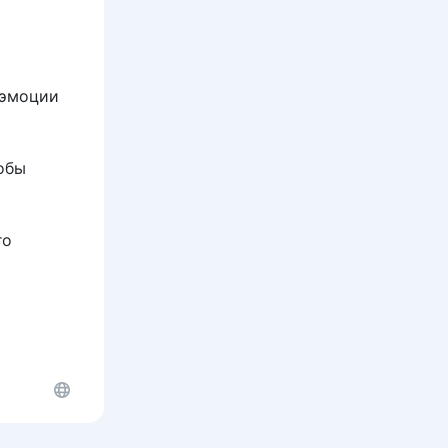
 эмоции
обы
го