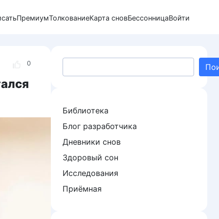
исать
Премиум
Толкование
Карта снов
Бессонница
Войти
Поиск
0
По
тался
Библиотека
Блог разработчика
Дневники снов
Здоровый сон
Исследования
Приёмная