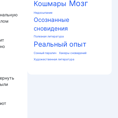
Мозг
Кошмары
Недосыпание
ональную
Осознанные
шлом
сновидения
Полезная литература
ит
Реальный опыт
рно
Сонный паралич
Хакеры сновидений
Художественная литература
ернуть
были
ают