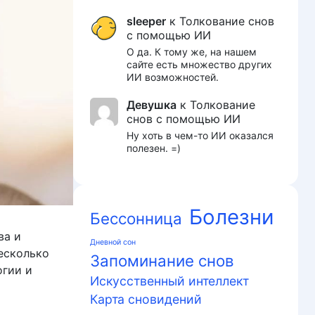
sleeper
к
Толкование снов
с помощью ИИ
О да. К тому же, на нашем
сайте есть множество других
ИИ возможностей.
Девушка
к
Толкование
снов с помощью ИИ
Ну хоть в чем-то ИИ оказался
полезен. =)
Болезни
Бессонница
ва и
Дневной сон
есколько
Запоминание снов
огии и
Искусственный интеллект
Карта сновидений