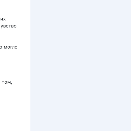
них
чувство
о могло
 том,