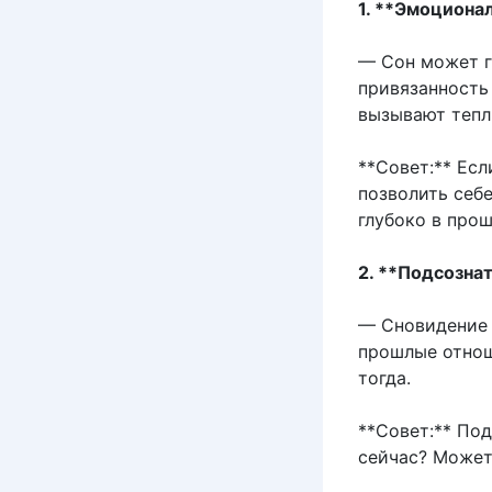
1. **Эмоциона
— Сон может г
привязанность
вызывают тепл
**Совет:** Ес
позволить себ
глубоко в прош
2. **Подсозна
— Сновидение 
прошлые отнош
тогда.
**Совет:** По
сейчас? Может