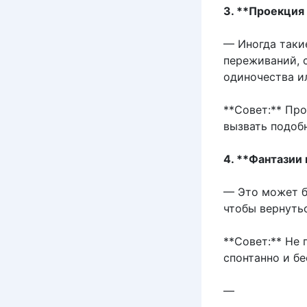
3. **Проекция
— Иногда таки
переживаний, с
одиночества и
**Совет:** Пр
вызвать подоб
4. **Фантазии
— Это может б
чтобы вернуть
**Совет:** Не 
спонтанно и бе
—