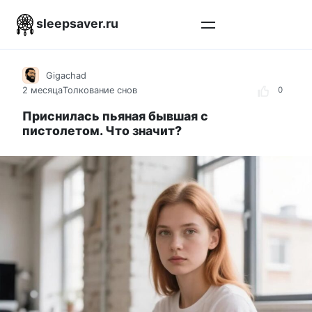
Перейти
sleepsaver.ru
к
контенту
Gigachad
2 месяца
Толкование снов
0
Приснилась пьяная бывшая с
пистолетом. Что значит?