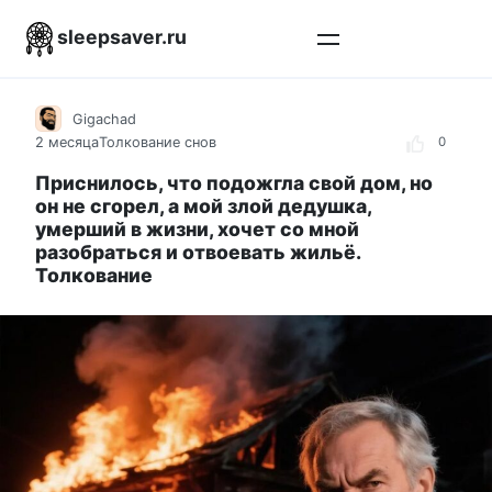
Перейти
sleepsaver.ru
к
контенту
Gigachad
2 месяца
Толкование снов
0
Приснилось, что подожгла свой дом, но
он не сгорел, а мой злой дедушка,
умерший в жизни, хочет со мной
разобраться и отвоевать жильё.
Толкование