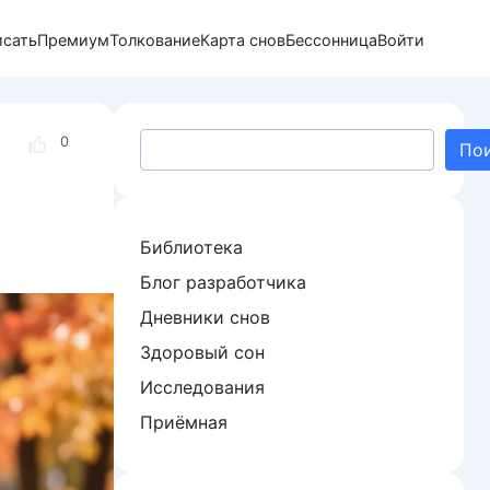
исать
Премиум
Толкование
Карта снов
Бессонница
Войти
Поиск
0
По
Библиотека
Блог разработчика
Дневники снов
Здоровый сон
Исследования
Приёмная