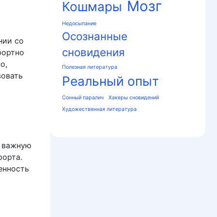
Мозг
Кошмары
Недосыпание
Осознанные
нии со
сновидения
фортно
о,
Полезная литература
вовать
Реальный опыт
Сонный паралич
Хакеры сновидений
Художественная литература
о важную
форта.
енность