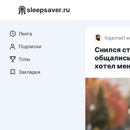
Перейти
sleepsaver.ru
к
контенту
Лента
Gigachad
1 
Подписки
Снился с
общались 
Топы
хотел мен
Закладки