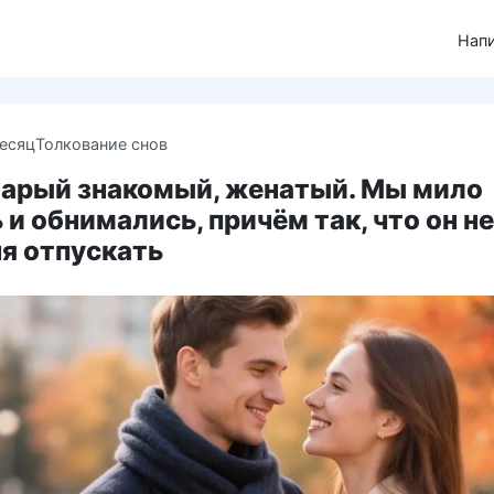
Нап
месяц
Толкование снов
тарый знакомый, женатый. Мы мило
и обнимались, причём так, что он не
я отпускать