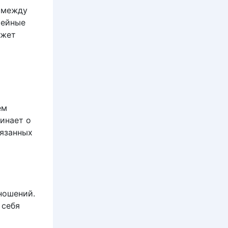
 между
мейные
ожет
ем
инает о
вязанных
ношений.
 себя