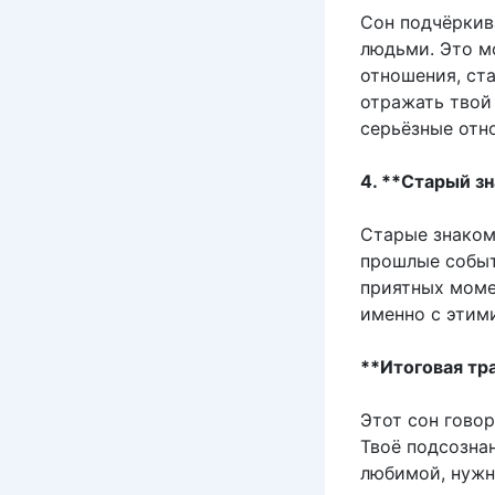
Сон подчёркив
людьми. Это м
отношения, ст
отражать твой
серьёзные отн
4. **Старый з
Старые знаком
прошлые событ
приятных моме
именно с этим
**Итоговая тр
Этот сон говор
Твоё подсознан
любимой, нужн