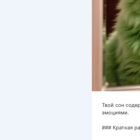
Твой сон соде
эмоциями.
### Краткая р