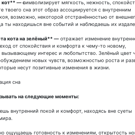
кот** — с
имволизирует мягкость, нежность, спокойст
те твоего сна этот образ ассоциируется с внутренним
коя, возможно, некоторой отстранённостью от внешне
да ты находишься вне событий и наблюдаешь их издале
та кота на зелёный** —
отражает изменение внутренн
еход от спокойствия и комфорта к чему-то новому,
 вызывающему интерес и любопытство. Зелёный цвет 
робуждением новых чувств, возможностью роста и раз
оторые несут позитивные изменения в жизни.
ация сна
азывать на следующие моменты:
аешь внутренний покой и комфорт, находясь вне суеты
мира.
но ощущаешь готовность к изменениям, открытость н