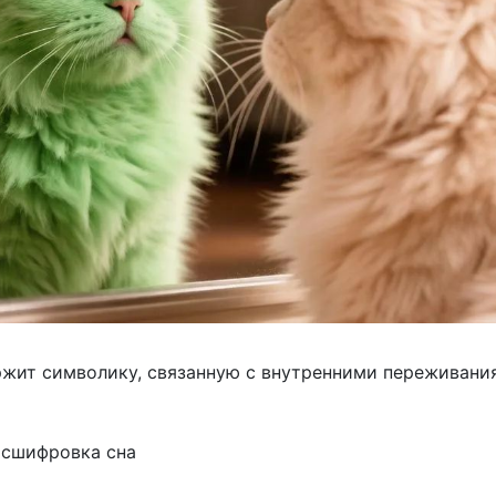
ржит символику, связанную с внутренними переживани
асшифровка сна