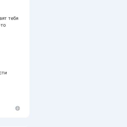
вят тебя
-то
сти