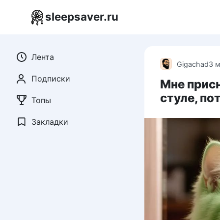
Перейти
sleepsaver.ru
к
контенту
Лента
Gigachad
3 
Подписки
Мне присн
стуле, по
Топы
Закладки