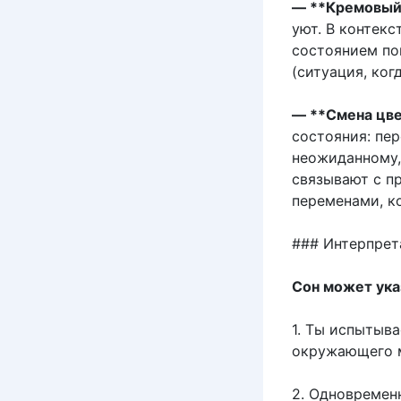
— **Кремовый 
уют. В контекс
состоянием по
(ситуация, ког
— **Смена цве
состояния: пер
неожиданному,
связывают с п
переменами, к
### Интерпрет
Сон может ук
1. Ты испытыв
окружающего 
2. Одновремен