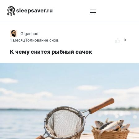
Перейти
sleepsaver.ru
к
контенту
Gigachad
1 месяц
Толкование снов
0
К чему снится рыбный сачок