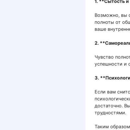
1. **Сытость 
Возможно, вы 
полноты от об
ваше внутренн
2. **Самореал
Чувство полно
успешности и 
3. **Психолог
Если вам снитс
психологически
достаточно. В
трудностями.
Таким образом