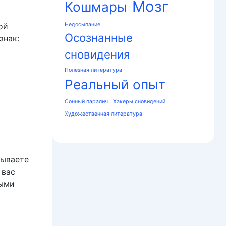
Мозг
Кошмары
ой
Недосыпание
Осознанные
знак:
сновидения
Полезная литература
Реальный опыт
Сонный паралич
Хакеры сновидений
Художественная литература
тываете
 вас
быми