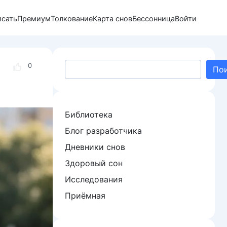
исать
Премиум
Толкование
Карта снов
Бессонница
Войти
Поиск
0
По
Библиотека
Блог разработчика
Дневники снов
Здоровый сон
Исследования
Приёмная