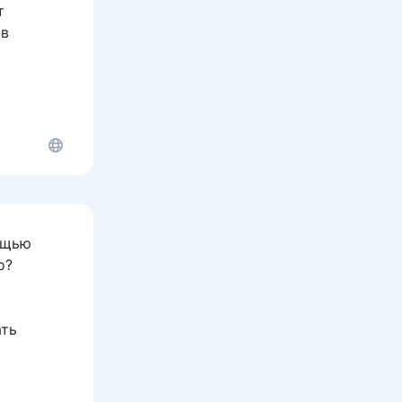
т
 в
ощью
о?
ать