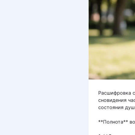
Расшифровка с
сновидения ча
состояния душ
**Полнота** в