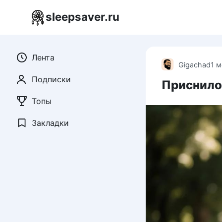
Перейти
sleepsaver.ru
к
контенту
Лента
Gigachad
1 
Подписки
Приснилос
Топы
Закладки