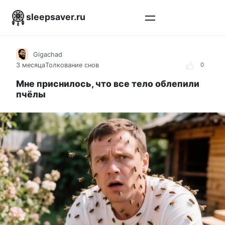
Перейти
sleepsaver.ru
к
контенту
Gigachad
3 месяца
Толкование снов
0
Мне приснилось, что все тело облепили
пчёлы