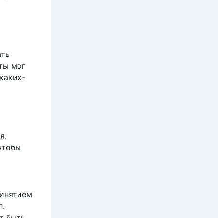
ать
ты мог
каких-
я.
чтобы
ринятием
л.
т быть,