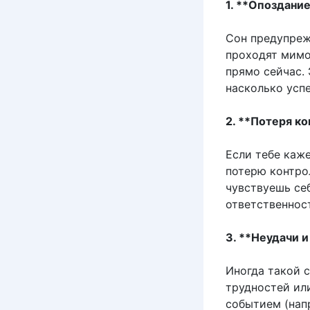
1. **Опоздани
Сон предупреж
проходят мимо
прямо сейчас. 
насколько усп
2. **Потеря к
Если тебе каж
потерю контро
чувствуешь се
ответственност
3. **Неудачи 
Иногда такой 
трудностей ил
событием (напр