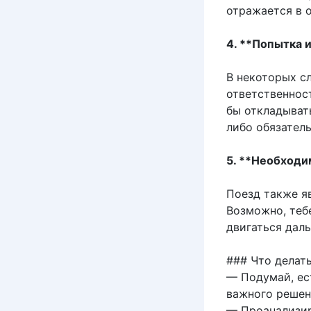
отражается в о
4. **Попытка 
В некоторых с
ответственнос
бы откладыват
либо обязатель
5. **Необходи
Поезд также я
Возможно, теб
двигаться даль
### Что делат
— Подумай, ест
важного решен
— Проанализир