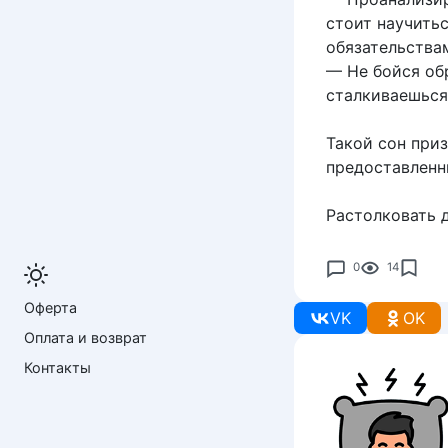
стоит научить
обязательства
— Не бойся об
сталкиваешься
Такой сон приз
предоставленн
Растолковать 
0
14
Оферта
VK
OK
Оплата и возврат
Контакты