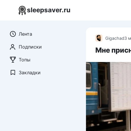
Перейти
sleepsaver.ru
к
контенту
Лента
Gigachad
3 
Подписки
Мне присн
Топы
Закладки