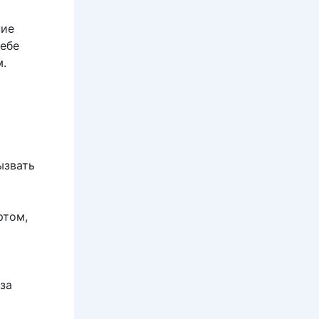
ние
тебе
м.
ызвать
ртом,
за