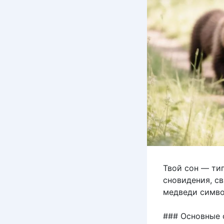
Твой сон — ти
сновидения, с
медведи симво
### Основные 