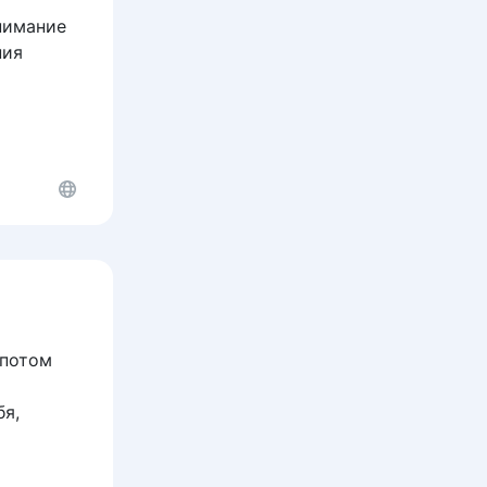
нимание
ния
 потом
бя,