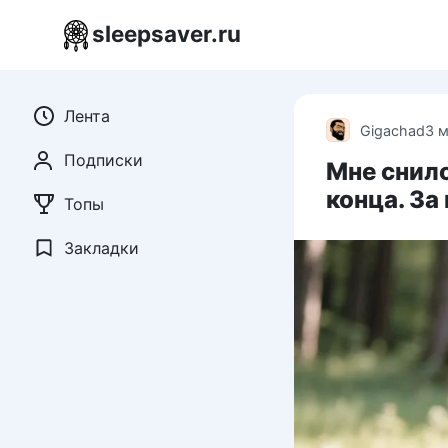
Перейти
sleepsaver.ru
к
контенту
Лента
Gigachad
3 
Подписки
Мне снило
конца. За
Топы
Закладки