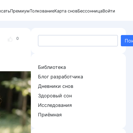
исать
Премиум
Толкование
Карта снов
Бессонница
Войти
Поиск
0
По
Библиотека
Блог разработчика
Дневники снов
Здоровый сон
Исследования
Приёмная