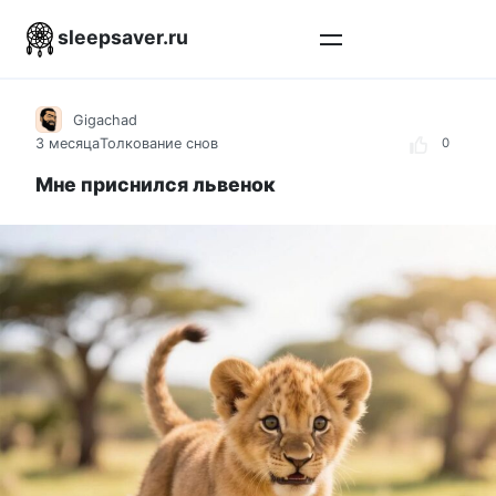
Перейти
sleepsaver.ru
к
контенту
Gigachad
3 месяца
Толкование снов
0
Мне приснился львенок