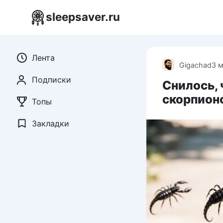
Перейти
sleepsaver.ru
к
контенту
Лента
Gigachad
3 
Подписки
Снилось, 
скорпион
Топы
Закладки