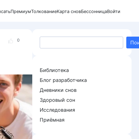
исать
Премиум
Толкование
Карта снов
Бессонница
Войти
Поиск
0
По
Библиотека
Блог разработчика
Дневники снов
Здоровый сон
Исследования
Приёмная