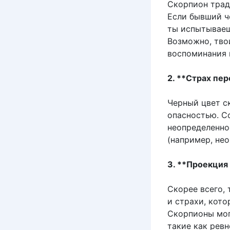
Скорпион трад
Если бывший ч
ты испытываеш
Возможно, тво
воспоминания 
2. **Страх пе
Черный цвет с
опасностью. С
неопределенно
(например, не
3. **Проекция
Скорее всего,
и страхи, кот
Скорпионы мог
такие как ревн