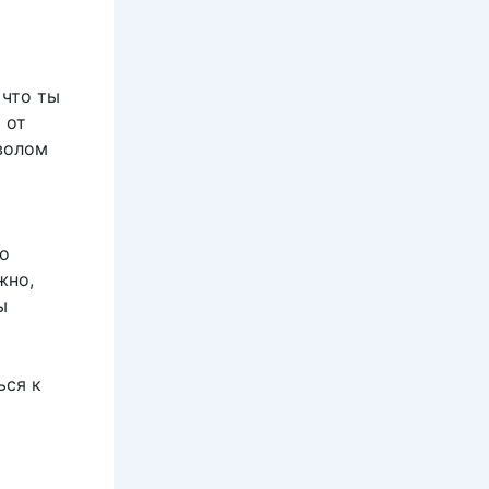
 что ты
 от
волом
го
жно,
ы
ься к