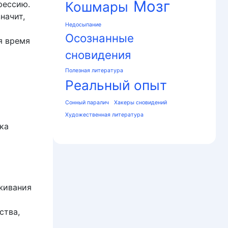
Мозг
рессию.
Кошмары
начит,
Недосыпание
Осознанные
я время
сновидения
Полезная литература
Реальный опыт
Сонный паралич
Хакеры сновидений
Художественная литература
ка
живания
ства,