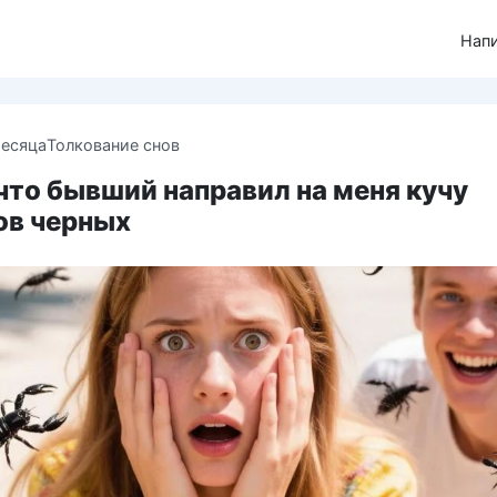
Нап
месяца
Толкование снов
что бывший направил на меня кучу
ов черных