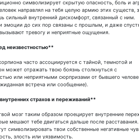
иционно символизирует скрытую опасность, боль и аг
еловек направлял на тебя целую армию этих существ, з
ь сильный внутренний дискомфорт, связанный с ним.
и эмоции до сих пор связаны с прошлым, и даже спуст
вызывают тревогу и неприятные ощущения.
ред неизвестностью**
корпиона часто ассоциируется с тайной, темнотой и
он может отражать твою боязнь столкнуться с
стью или неприятными сюрпризами от бывшего челове
ожиданная встреча или сообщение).
 внутренних страхов и переживаний**
 твой мозг таким образом проецирует внутренние пере
орые мешают тебе двигаться дальше после расставания.
ут символизировать твои собственные негативные чув
ость, злость или уязвимость.