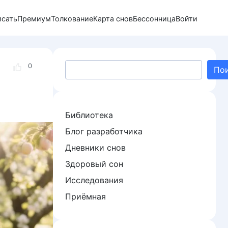
исать
Премиум
Толкование
Карта снов
Бессонница
Войти
Поиск
0
По
Библиотека
Блог разработчика
Дневники снов
Здоровый сон
Исследования
Приёмная