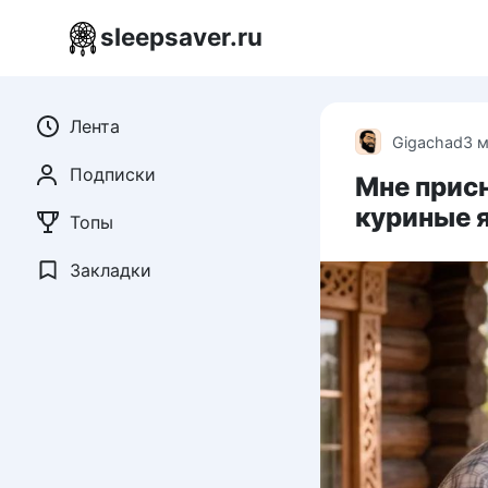
Перейти
sleepsaver.ru
к
контенту
Лента
Gigachad
3 
Подписки
Мне присн
куриные 
Топы
Закладки