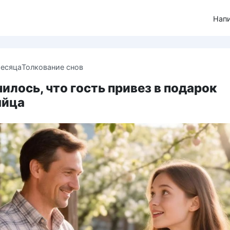
Нап
месяца
Толкование снов
илось, что гость привез в подарок
яйца