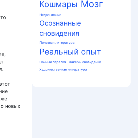
Мозг
о
Кошмары
Недосыпание
это
Осознанные
сновидения
Полезная литература
Реальный опыт
ие,
ет
Сонный паралич
Хакеры сновидений
л.
Художественная литература
этот
ние
 же
 о новых