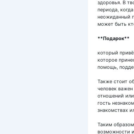
здоровья. В т
периода, когд
неожиданный п
может быть кт
**Подарок**
который привёз
которое прине
помощь, подде
Также стоит об
человек важен 
отношений или
гость незнако
знакомствах и
Таким образом
возможности и