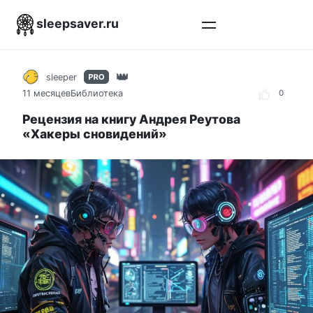
Перейти
sleepsaver.ru
к
контенту
sleeper
11 месяцев
Библиотека
0
Рецензия на книгу Андрея Реутова
«Хакеры сновидений»