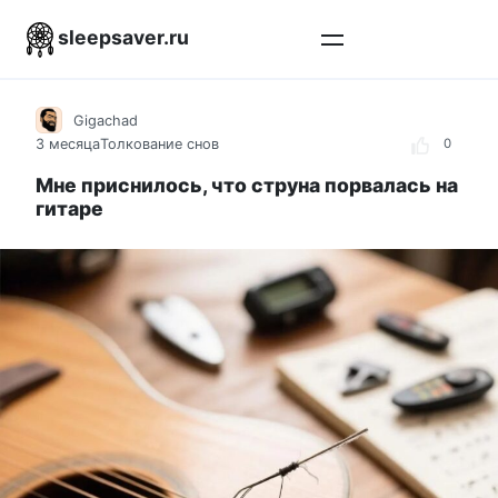
Перейти
sleepsaver.ru
к
контенту
Gigachad
3 месяца
Толкование снов
0
Мне приснилось, что струна порвалась на
гитаре