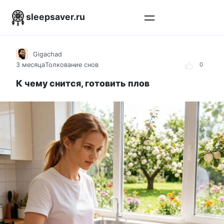
Перейти
sleepsaver.ru
к
контенту
Gigachad
3 месяца
Толкование снов
0
К чему снится, готовить плов