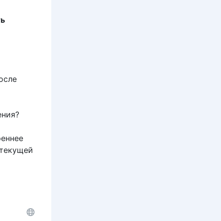
ть
осле
ения?
реннее
 текущей