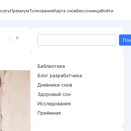
исать
Премиум
Толкование
Карта снов
Бессонница
Войти
Поиск
0
По
Библиотека
Блог разработчика
Дневники снов
Здоровый сон
Исследования
Приёмная