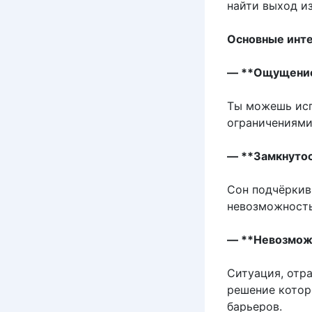
найти выход и
Основные инте
— **Ощущение
Ты можешь исп
ограничениями
— **Замкнутос
Сон подчёркив
невозможность
— **Невозмож
Ситуация, отра
решение котор
барьеров.