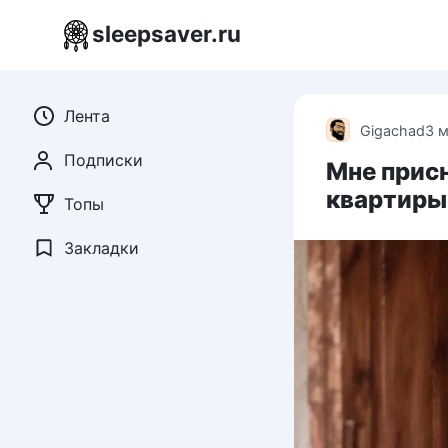
Перейти
sleepsaver.ru
к
контенту
Лента
Gigachad
3 
Подписки
Мне присн
квартиры,
Топы
Закладки