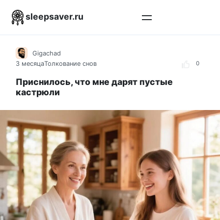
Перейти
sleepsaver.ru
к
контенту
Gigachad
3 месяца
Толкование снов
0
Приснилось, что мне дарят пустые
кастрюли