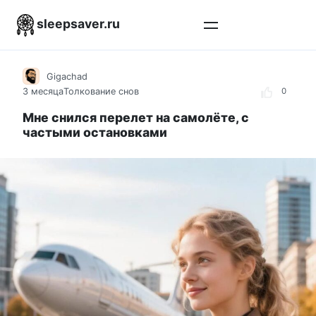
Перейти
sleepsaver.ru
к
контенту
Gigachad
3 месяца
Толкование снов
0
Мне снился перелет на самолёте, с
частыми остановками