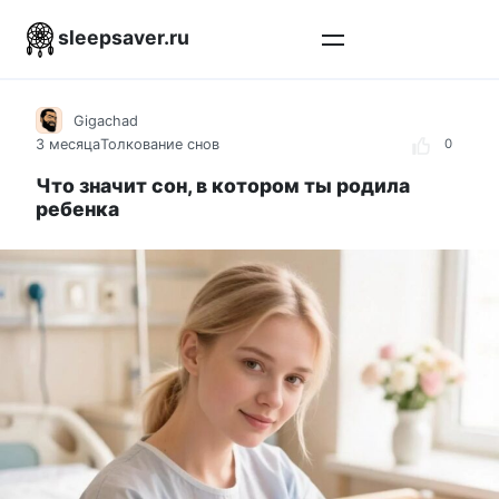
Перейти
sleepsaver.ru
к
контенту
Gigachad
3 месяца
Толкование снов
0
Что значит сон, в котором ты родила
ребенка