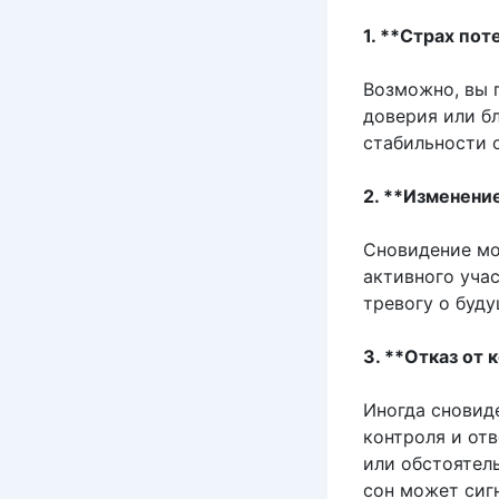
1. **Страх пот
Возможно, вы 
доверия или б
стабильности 
2. **Изменени
Сновидение мо
активного уча
тревогу о буд
3. **Отказ от 
Иногда сновид
контроля и отв
или обстоятел
сон может сиг