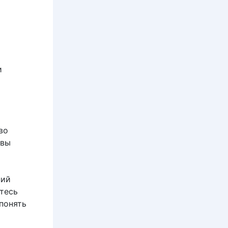
и
во
 вы
ний
тесь
понять