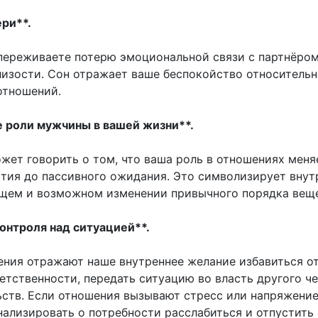
ери**.
переживаете потерю эмоциональной связи с партнёром
лизости. Сон отражает ваше беспокойство относитель
отношений.
е роли мужчины в вашей жизни**.
жет говорить о том, что ваша роль в отношениях меняе
стия до пассивного ожидания. Это символизирует вну
ущем и возможном изменении привычного порядка вещ
контроля над ситуацией**.
ения отражают наше внутреннее желание избавиться о
етственности, передать ситуацию во власть другого ч
ьств. Если отношения вызывают стресс или напряжение
нализировать о потребности расслабиться и отпустить