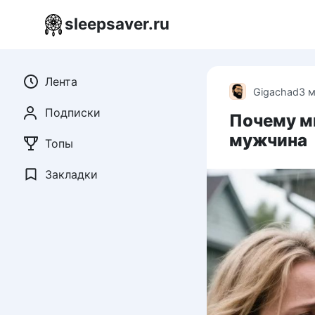
Перейти
sleepsaver.ru
к
контенту
Лента
Gigachad
3 
Подписки
Почему мн
мужчина
Топы
Закладки