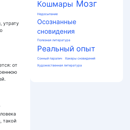
Мозг
Кошмары
Недосыпание
Осознанные
, утрату
но
сновидения
Полезная литература
Реальный опыт
Сонный паралич
Хакеры сновидений
тся: от
Художественная литература
треннюю
ей.
т
еловека
, такой