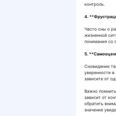
контроль.
4. **Фрустрац
Часто сны о р
жизненной сит
понимания со 
5. **Самооценк
Сновидение та
уверенности в 
зависите от од
Важно помнить
зависит от ко
обратить вним
значение увиде