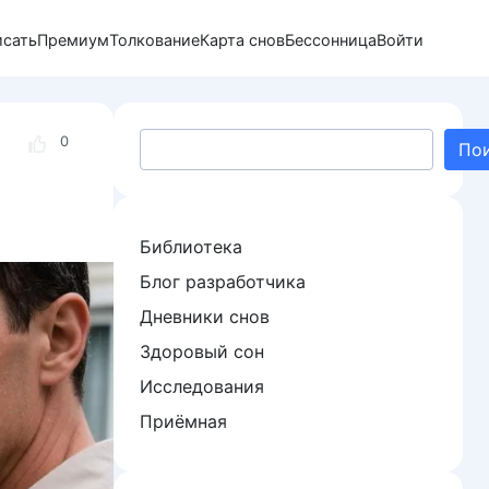
исать
Премиум
Толкование
Карта снов
Бессонница
Войти
Поиск
0
По
Библиотека
Блог разработчика
Дневники снов
Здоровый сон
Исследования
Приёмная