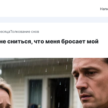
Нап
месяца
Толкование снов
е сниться, что меня бросает мой