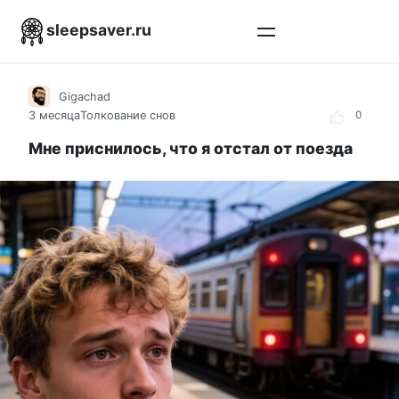
Перейти
sleepsaver.ru
к
контенту
Gigachad
3 месяца
Толкование снов
0
Мне приснилось, что я отстал от поезда