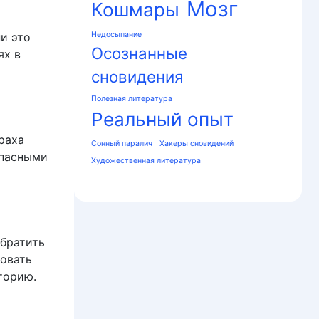
Мозг
Кошмары
и это
Недосыпание
Осознанные
ях в
сновидения
Полезная литература
Реальный опыт
раха
Сонный паралич
Хакеры сновидений
опасными
Художественная литература
обратить
овать
торию.