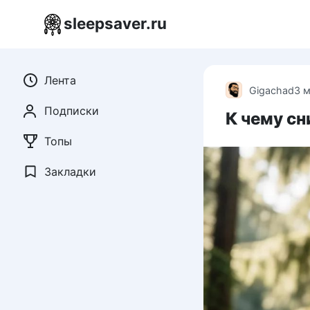
Перейти
sleepsaver.ru
к
контенту
Лента
Gigachad
3 
Подписки
К чему сн
Топы
Закладки