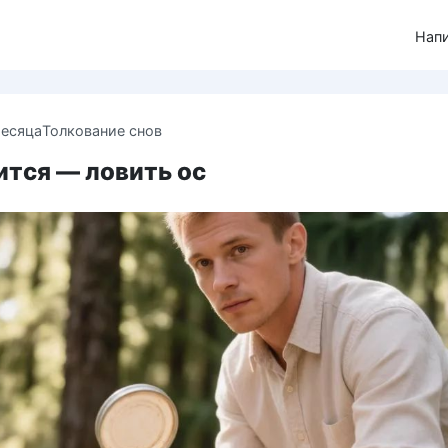
Нап
месяца
Толкование снов
ится — ловить ос