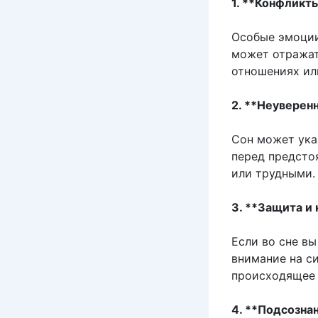
1. **Конфликт
Особые эмоции
может отражат
отношениях ил
2. **Неуверенн
Сон может ука
перед предсто
или трудными.
3. **Защита и 
Если во сне вы
внимание на с
происходящее 
4. **Подсозна