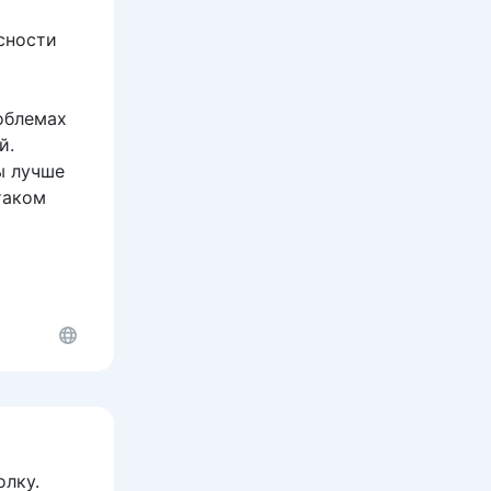
сности
облемах
й.
ы лучше
таком
олку.