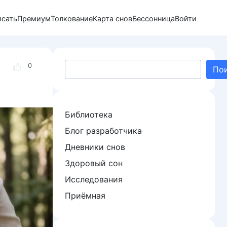
исать
Премиум
Толкование
Карта снов
Бессонница
Войти
Поиск
0
По
Библиотека
Блог разработчика
Дневники снов
Здоровый сон
Исследования
Приёмная