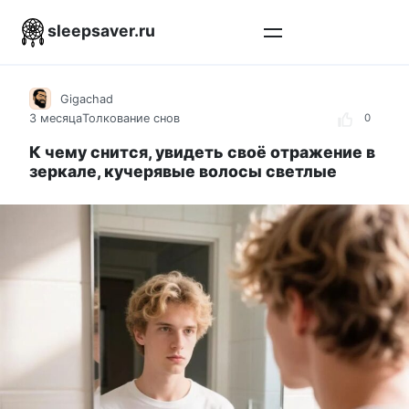
Перейти
sleepsaver.ru
к
контенту
Gigachad
3 месяца
Толкование снов
0
К чему снится, увидеть своё отражение в
зеркале, кучерявые волосы светлые