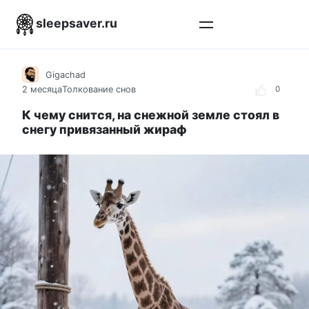
Перейти
sleepsaver.ru
к
контенту
Gigachad
2 месяца
Толкование снов
0
К чему снится, на снежной земле стоял в
снегу привязанный жираф