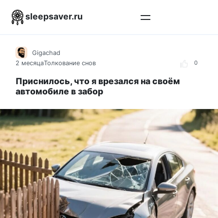
Перейти
sleepsaver.ru
к
контенту
Gigachad
2 месяца
Толкование снов
0
Приснилось, что я врезался на своём
автомобиле в забор