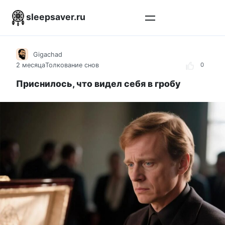
Перейти
sleepsaver.ru
к
контенту
Gigachad
2 месяца
Толкование снов
0
Приснилось, что видел себя в гробу